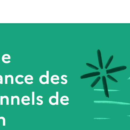
de
ance des
nnels de
n